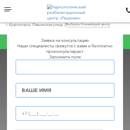
Выбрать ближайший центр
г. Красногорск, Павшинская улица, 2
Заявка на консультацию
Наши специалисты свяжутся с вами и бесплатно
Консультация WhatsApp
проконсультируют
Заполните поле
Популярные города
Лечение зависимости от соли в в
Красногорске
ПРИЗНАКИ УПОТРЕБЛЕНИЯ, ЛЕЧЕНИЕ ОТ ЗАВИСИМОСТИ