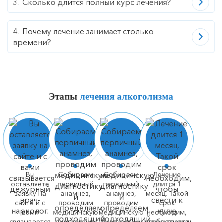
Сколько длится полный курс лечения?
Почему лечение занимает столько
времени?
Этапы
лечения алкоголизма
Вы
Собираем
Собираем
Лечение
оставляете
первичный
первичный
длится 1
заявку на
анамнез,
анамнез,
месяц. Такой
сайте и с
проводим
проводим
срок
вами
медицинскую
медицинскую
необходим,
связывается
диагностику
диагностику
чтобы свести