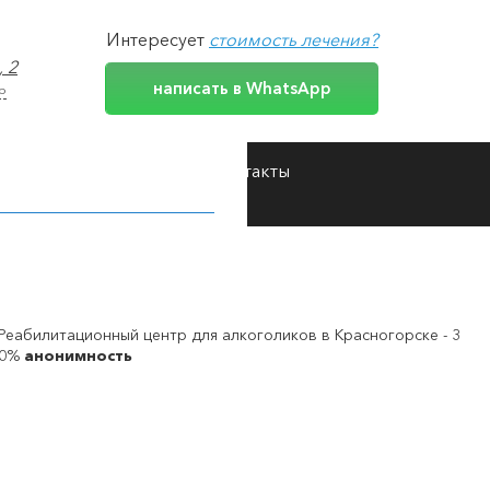
Интересует
стоимость лечения?
 2
написать в WhatsApp
р
Реабилитация
Цены
Контакты
Помощь наркотическим зависимым и их родственникам
Реабилитационный центр для алкоголиков
Реабилитационный центр для наркоманов
00%
анонимность