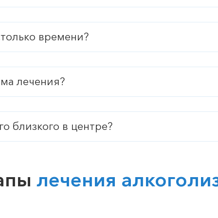
столько времени?
мма лечения?
го близкого в центре?
апы
лечения алкоголи